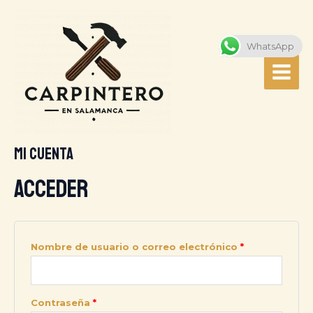
Ir
Obligatorio
Obligatorio
MAI
al
MEN
contenido
WhatsApp
Mi cuenta
Acceder
Nombre de usuario o correo electrónico
*
Contraseña
*